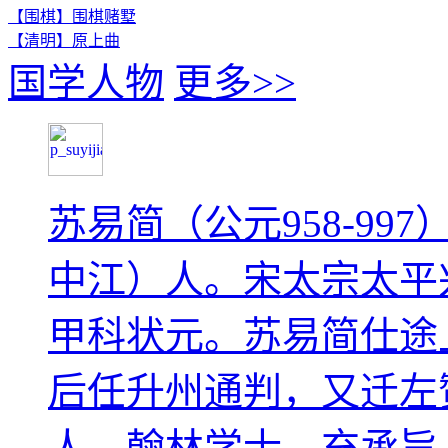
【围棋】围棋赌墅
【清明】原上曲
国学人物
更多>>
苏易简（公元958-9
中江）人。宋太宗太平
甲科状元。苏易简仕途
后任升州通判，又迁左
人，翰林学士，充承旨