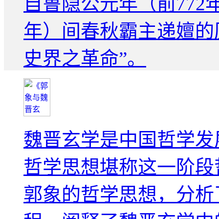
自鲁隐公元年（前772
年）间春秋霸主递嬗的
史界之革命”。
魏晋玄学是中国哲学发
哲学思想堪称这一阶段
郭象的哲学思想，分析