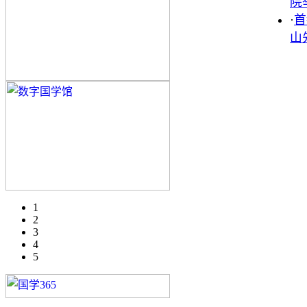
院
·
首
山
1
2
3
4
5