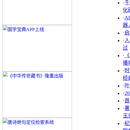
·
千
化
·
A
器
·
启
·
人
过
·
《
播
·
时
经
·
叶
·
2
·
首
·
著
玉
·
纪