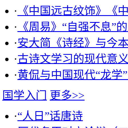
·
《中国远古纹饰》《
·
《周易》“自强不息”
·
安大简《诗经》与今本
·
古诗文学习的现代意
·
黄侃与中国现代“龙学
国学入门
更多>>
·
“人日”话唐诗